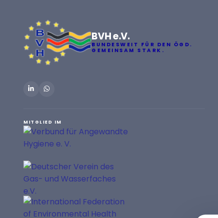
BVH e.V.
BUNDESWEIT FÜR DEN ÖGD.
GEMEINSAM STARK.
MITGLIED IM