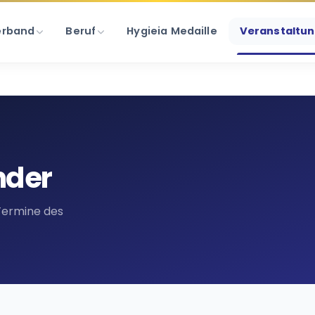
erband
Beruf
Hygieia Medaille
Veranstaltu
nder
Termine des