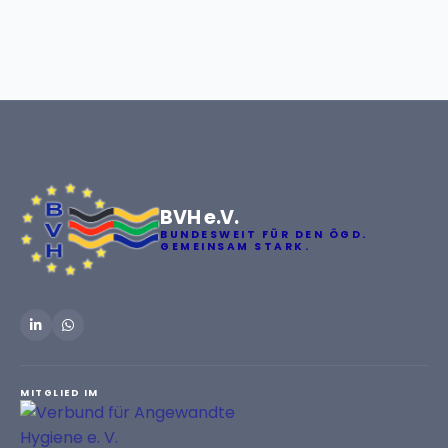
BVH e.V.
BUNDESWEIT FÜR DEN ÖGD.
GEMEINSAM STARK.
MITGLIED IM