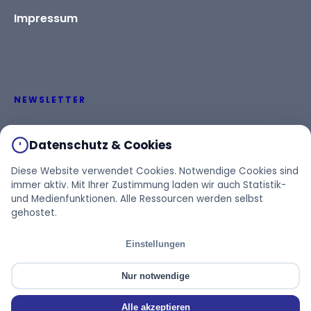
Impressum
NEWSLETTER
Bleiben Sie informiert über aktuelle Themen und
Datenschutz & Cookies
Veranstaltungen.
Diese Website verwendet Cookies. Notwendige Cookies sind
immer aktiv. Mit Ihrer Zustimmung laden wir auch Statistik-
und Medienfunktionen. Alle Ressourcen werden selbst
gehostet.
Einstellungen
© 1978–2026 BVH e. V.
Cookie-Einstellungen
Nur notwendige
Alle akzeptieren