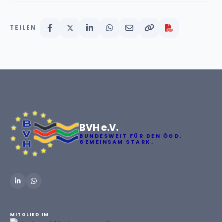
TEILEN
BVH e.V.
BUNDESWEIT FÜR DEN ÖGD.
GEMEINSAM STARK.
MITGLIED IM